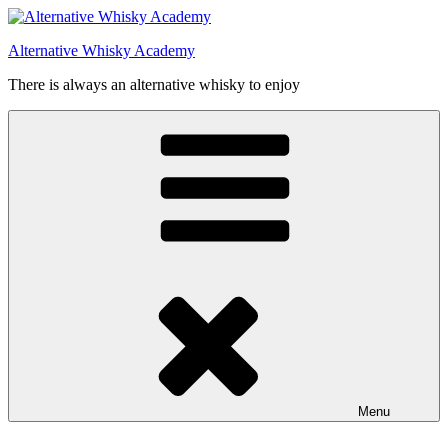
Videre
til
Alternative Whisky Academy
indhold
There is always an alternative whisky to enjoy
Menu