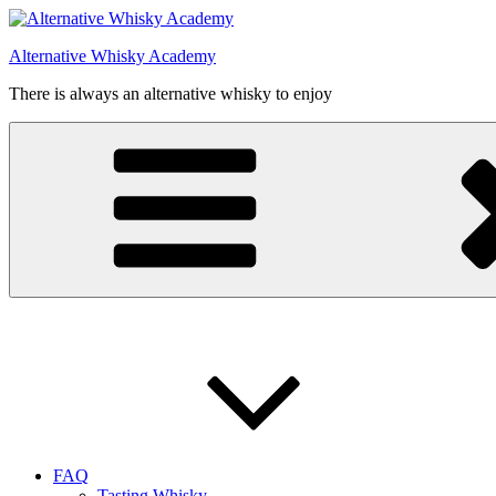
Videre
til
Alternative Whisky Academy
indhold
There is always an alternative whisky to enjoy
FAQ
Tasting Whisky