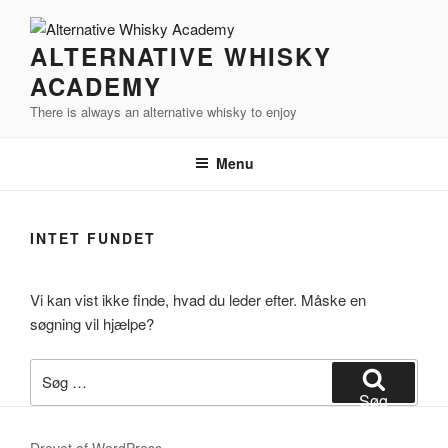
Videre
til
ALTERNATIVE WHISKY
indhold
ACADEMY
There is always an alternative whisky to enjoy
Menu
INTET FUNDET
Vi kan vist ikke finde, hvad du leder efter. Måske en
søgning vil hjælpe?
Søg
efter:
Søg
Drevet af WordPress