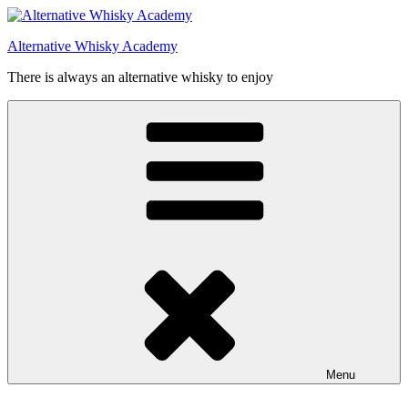
Videre
til
Alternative Whisky Academy
indhold
There is always an alternative whisky to enjoy
Menu