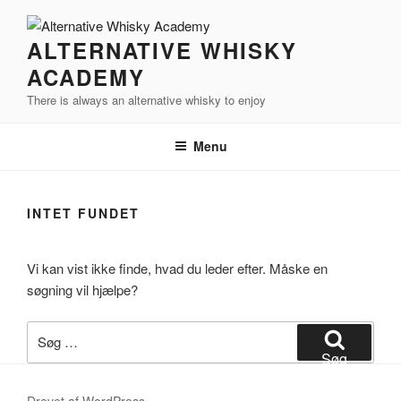
Videre
til
ALTERNATIVE WHISKY
indhold
ACADEMY
There is always an alternative whisky to enjoy
Menu
INTET FUNDET
Vi kan vist ikke finde, hvad du leder efter. Måske en
søgning vil hjælpe?
Søg
efter:
Søg
Drevet af WordPress