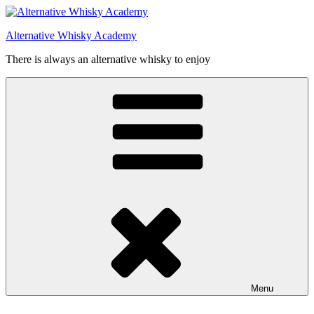
Videre
til
Alternative Whisky Academy
indhold
There is always an alternative whisky to enjoy
Menu