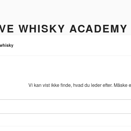
IVE WHISKY ACADEMY
hisky to enjoy
 whisky
Vi kan vist ikke finde, hvad du leder efter. Måske
Søg
efter: