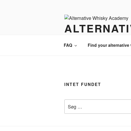
Videre
til
indhold
ALTERNAT
There is always an alternative w
FAQ
Find your alternative
INTET FUNDET