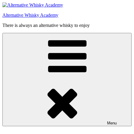
Videre
til
Alternative Whisky Academy
indhold
There is always an alternative whisky to enjoy
Menu