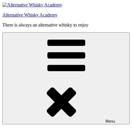
Videre
til
Alternative Whisky Academy
indhold
There is always an alternative whisky to enjoy
Menu