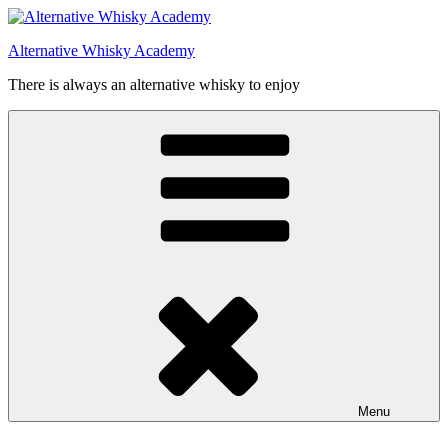
Videre
til
Alternative Whisky Academy
indhold
There is always an alternative whisky to enjoy
Menu