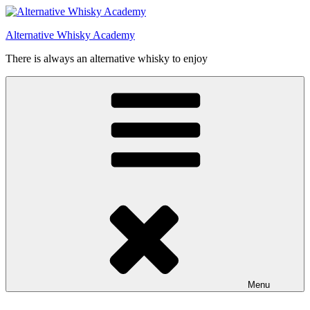
Videre
til
Alternative Whisky Academy
indhold
There is always an alternative whisky to enjoy
Menu