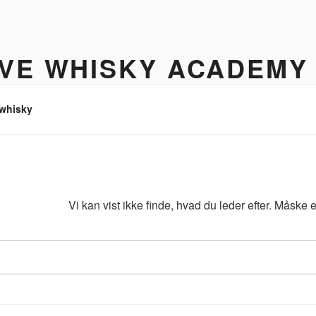
IVE WHISKY ACADEMY
hisky to enjoy
 whisky
Vi kan vist ikke finde, hvad du leder efter. Måske
Søg
efter: