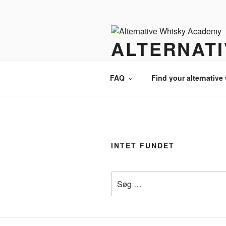
Videre
til
indhold
ALTERNAT
There is always an alternative w
FAQ
Find your alternative
INTET FUNDET