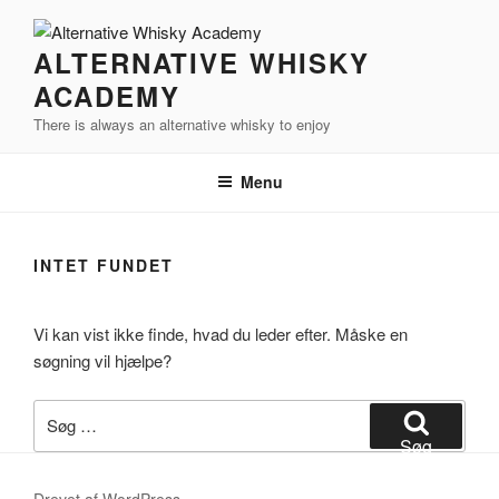
Videre
til
ALTERNATIVE WHISKY
indhold
ACADEMY
There is always an alternative whisky to enjoy
Menu
INTET FUNDET
Vi kan vist ikke finde, hvad du leder efter. Måske en
søgning vil hjælpe?
Søg
efter:
Søg
Drevet af WordPress