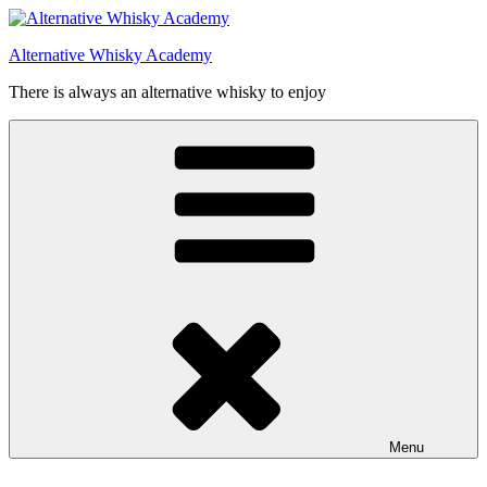
Videre
til
Alternative Whisky Academy
indhold
There is always an alternative whisky to enjoy
Menu