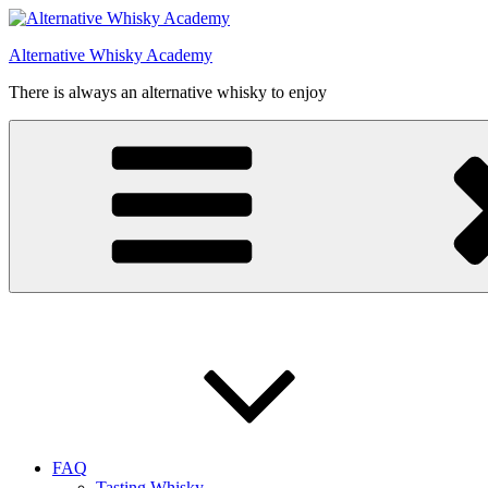
Videre
til
Alternative Whisky Academy
indhold
There is always an alternative whisky to enjoy
FAQ
Tasting Whisky