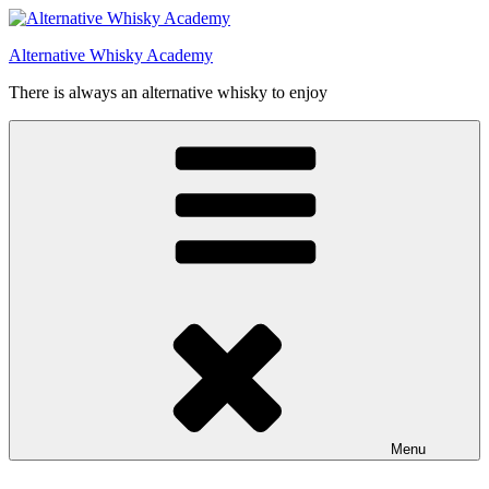
Videre
til
Alternative Whisky Academy
indhold
There is always an alternative whisky to enjoy
Menu