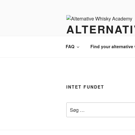
Videre
til
indhold
ALTERNAT
There is always an alternative w
FAQ
Find your alternative
INTET FUNDET