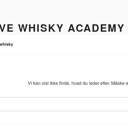
IVE WHISKY ACADEMY
hisky to enjoy
 whisky
Vi kan vist ikke finde, hvad du leder efter. Måske
Søg
efter: