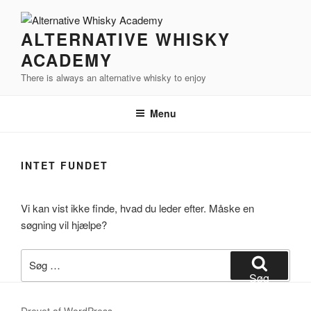
Videre
til
ALTERNATIVE WHISKY
indhold
ACADEMY
There is always an alternative whisky to enjoy
Menu
INTET FUNDET
Vi kan vist ikke finde, hvad du leder efter. Måske en
søgning vil hjælpe?
Søg
efter:
Søg
Drevet af WordPress