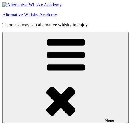
Videre
til
Alternative Whisky Academy
indhold
There is always an alternative whisky to enjoy
Menu