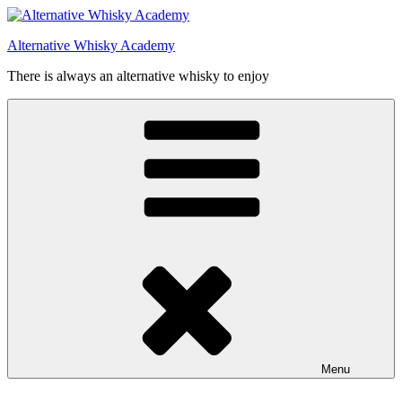
Videre
til
Alternative Whisky Academy
indhold
There is always an alternative whisky to enjoy
Menu