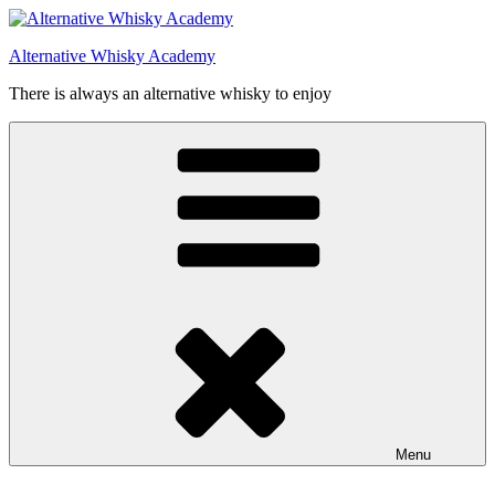
Videre
til
Alternative Whisky Academy
indhold
There is always an alternative whisky to enjoy
Menu