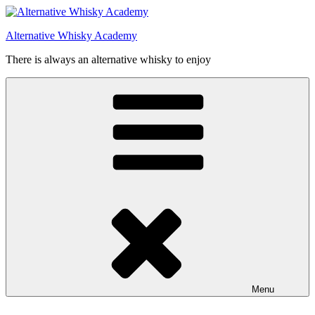
Videre
til
Alternative Whisky Academy
indhold
There is always an alternative whisky to enjoy
Menu