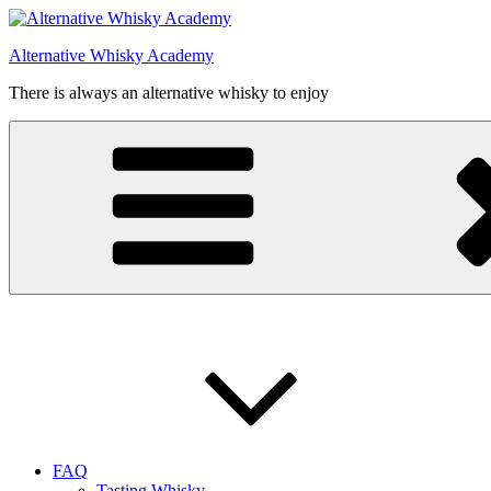
Videre
til
Alternative Whisky Academy
indhold
There is always an alternative whisky to enjoy
FAQ
Tasting Whisky