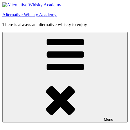
Videre
til
Alternative Whisky Academy
indhold
There is always an alternative whisky to enjoy
Menu