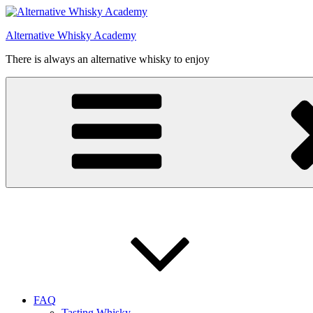
Videre
til
Alternative Whisky Academy
indhold
There is always an alternative whisky to enjoy
FAQ
Tasting Whisky