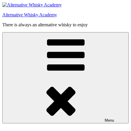
Videre
til
Alternative Whisky Academy
indhold
There is always an alternative whisky to enjoy
Menu