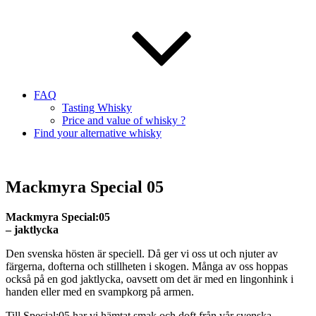
FAQ
Tasting Whisky
Price and value of whisky ?
Find your alternative whisky
Mackmyra Special 05
Mackmyra
Special:05
–
jaktlycka
Den
svenska
hösten
är
speciell
.
Då
ger
vi
oss
ut
och
njuter
av
färgerna
,
dofterna
och
stillheten
i
skogen
.
Många
av
oss
hoppas
också
på
en god
jaktlycka
,
oavsett
om
det
är
med en
lingonhink
i
handen
eller
med en
svampkorg
på
armen
.
Till Special:05
har
vi
hämtat
smak
och
doft
från
vår
svenska