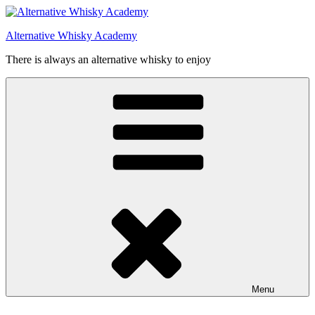
Videre
til
Alternative Whisky Academy
indhold
There is always an alternative whisky to enjoy
Menu