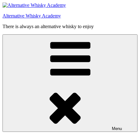
Videre
til
Alternative Whisky Academy
indhold
There is always an alternative whisky to enjoy
Menu