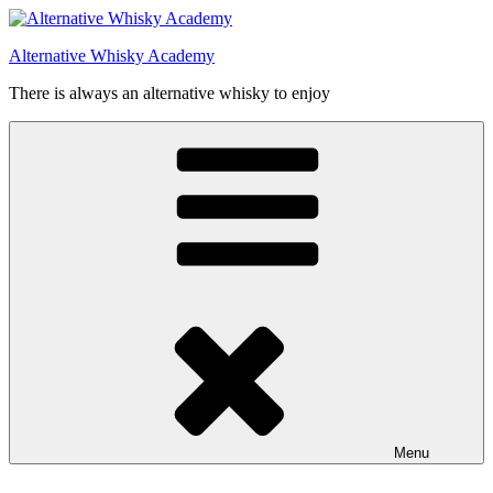
Videre
til
Alternative Whisky Academy
indhold
There is always an alternative whisky to enjoy
Menu