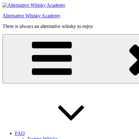
Videre
til
Alternative Whisky Academy
indhold
There is always an alternative whisky to enjoy
FAQ
Tasting Whisky