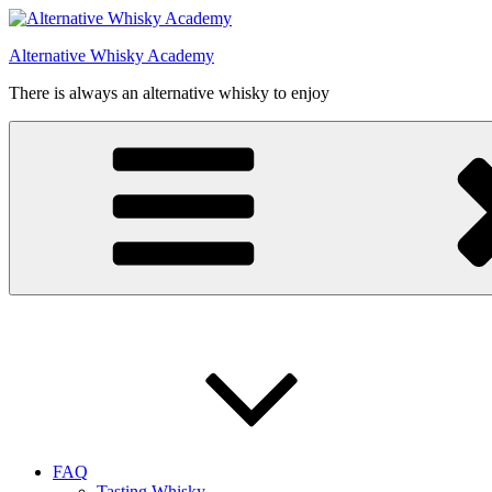
Videre
til
Alternative Whisky Academy
indhold
There is always an alternative whisky to enjoy
FAQ
Tasting Whisky