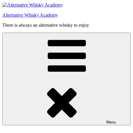
Videre
til
Alternative Whisky Academy
indhold
There is always an alternative whisky to enjoy
Menu