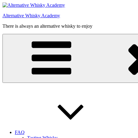
Videre
til
Alternative Whisky Academy
indhold
There is always an alternative whisky to enjoy
FAQ
Tasting Whisky