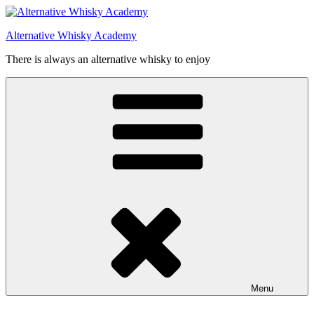
Videre
til
Alternative Whisky Academy
indhold
There is always an alternative whisky to enjoy
Menu