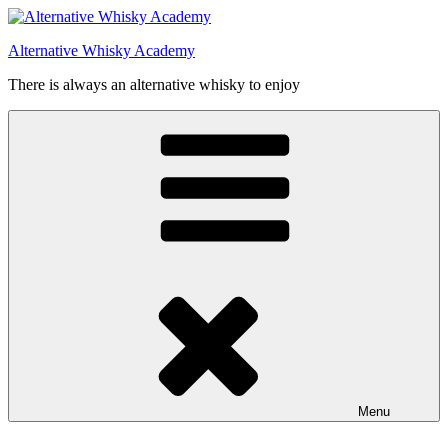
Videre
til
Alternative Whisky Academy
indhold
There is always an alternative whisky to enjoy
Menu