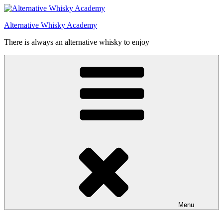
Videre
til
Alternative Whisky Academy
indhold
There is always an alternative whisky to enjoy
Menu