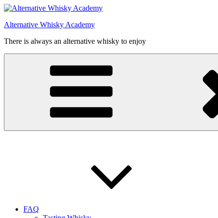
Videre
til
Alternative Whisky Academy
indhold
There is always an alternative whisky to enjoy
FAQ
Tasting Whisky