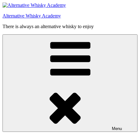
Videre
til
Alternative Whisky Academy
indhold
There is always an alternative whisky to enjoy
Menu