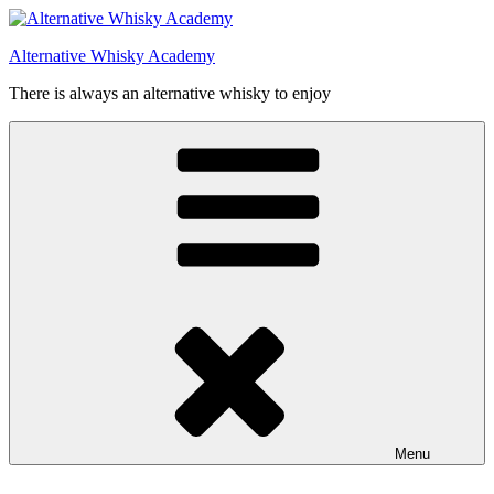
Videre
til
Alternative Whisky Academy
indhold
There is always an alternative whisky to enjoy
Menu