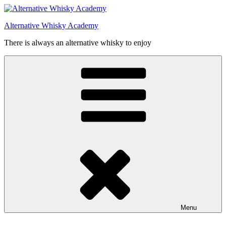
Videre
til
Alternative Whisky Academy
indhold
There is always an alternative whisky to enjoy
Menu