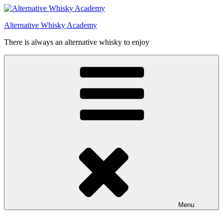
Videre
til
Alternative Whisky Academy
indhold
There is always an alternative whisky to enjoy
Menu