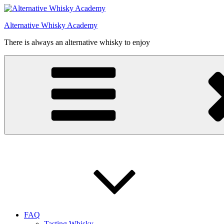
Videre
til
Alternative Whisky Academy
indhold
There is always an alternative whisky to enjoy
FAQ
Tasting Whisky