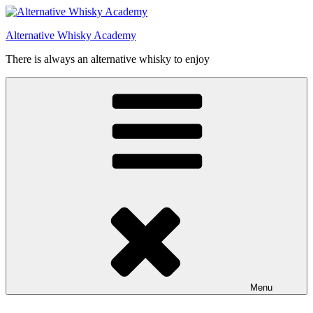
Videre
til
Alternative Whisky Academy
indhold
There is always an alternative whisky to enjoy
Menu