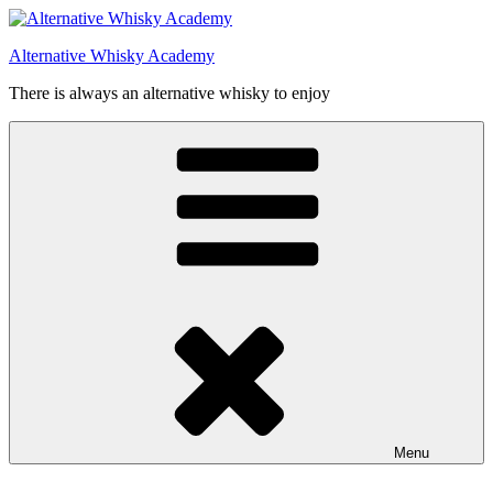
Videre
til
Alternative Whisky Academy
indhold
There is always an alternative whisky to enjoy
Menu