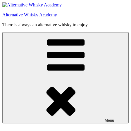
Videre
til
Alternative Whisky Academy
indhold
There is always an alternative whisky to enjoy
Menu