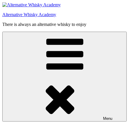
Videre
til
Alternative Whisky Academy
indhold
There is always an alternative whisky to enjoy
Menu