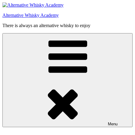
Videre
til
Alternative Whisky Academy
indhold
There is always an alternative whisky to enjoy
Menu