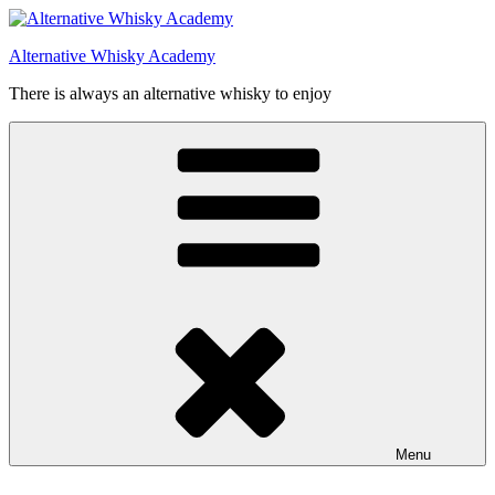
Videre
til
Alternative Whisky Academy
indhold
There is always an alternative whisky to enjoy
Menu