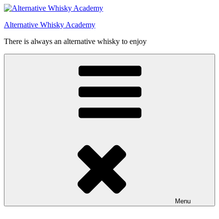
Videre
til
Alternative Whisky Academy
indhold
There is always an alternative whisky to enjoy
Menu