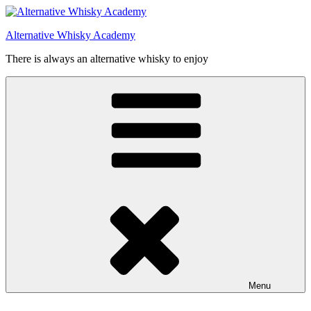
Videre
til
Alternative Whisky Academy
indhold
There is always an alternative whisky to enjoy
Menu